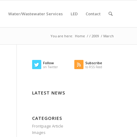
e
Water/Wastewater Services
LED
Contact
You are here:
Home
/
/
2009
/
March
Follow
Subscribe
on Twitter
to RSS Feed
LATEST NEWS
CATEGORIES
Frontpage Article
Images