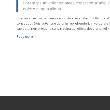
Lorem ipsum dolor sit amet, consectetur adipisi
dolore magna aliqua.
Ut enim ad minim veniam, quis nostrud exercitation ullamco lab
consequat. Duis aute irure dolor in reprehenderit in voluptate v
cupidatat non proident, sunt in culpa qui officia deserunt mollit
Read more