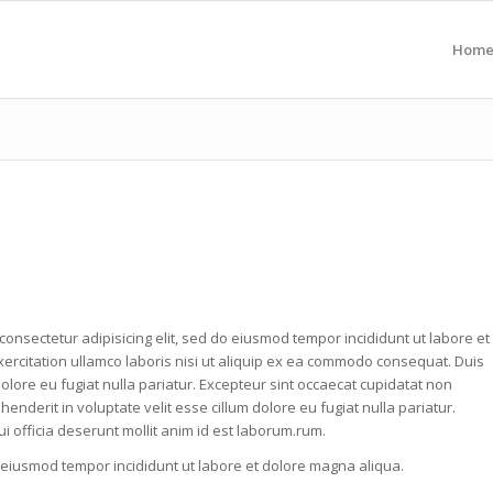
Hom
consectetur adipisicing elit, sed do eiusmod tempor incididunt ut labore et
ercitation ullamco laboris nisi ut aliquip ex ea commodo consequat. Duis
 dolore eu fugiat nulla pariatur. Excepteur sint occaecat cupidatat non
ehenderit in voluptate velit esse cillum dolore eu fugiat nulla pariatur.
i officia deserunt mollit anim id est laborum.rum.
o eiusmod tempor incididunt ut labore et dolore magna aliqua.