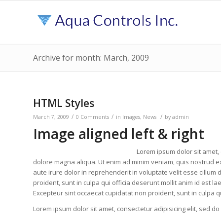
Archive for month: March, 2009
HTML Styles
/
/
/
March 7, 2009
0 Comments
in
Images
,
News
by
admin
Image aligned left & right
Lorem ipsum dolor sit amet, 
dolore magna aliqua. Ut enim ad minim veniam, quis nostrud ex
aute irure dolor in reprehenderit in voluptate velit esse cillum
proident, sunt in culpa qui officia deserunt mollit anim id est la
Excepteur sint occaecat cupidatat non proident, sunt in culpa qu
Lorem ipsum dolor sit amet, consectetur adipisicing elit, sed d